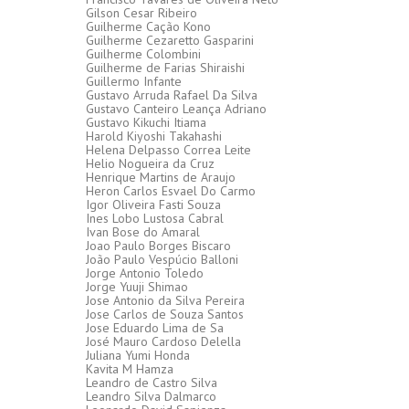
Gilson Cesar Ribeiro
Guilherme Cação Kono
Guilherme Cezaretto Gasparini
Guilherme Colombini
Guilherme de Farias Shiraishi
Guillermo Infante
Gustavo Arruda Rafael Da Silva
Gustavo Canteiro Leança Adriano
Gustavo Kikuchi Itiama
Harold Kiyoshi Takahashi
Helena Delpasso Correa Leite
Helio Nogueira da Cruz
Henrique Martins de Araujo
Heron Carlos Esvael Do Carmo
Igor Oliveira Fasti Souza
Ines Lobo Lustosa Cabral
Ivan Bose do Amaral
Joao Paulo Borges Biscaro
João Paulo Vespúcio Balloni
Jorge Antonio Toledo
Jorge Yuuji Shimao
Jose Antonio da Silva Pereira
Jose Carlos de Souza Santos
Jose Eduardo Lima de Sa
José Mauro Cardoso Delella
Juliana Yumi Honda
Kavita M Hamza
Leandro de Castro Silva
Leandro Silva Dalmarco