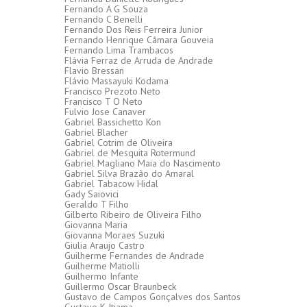
Fernando A G Souza
Fernando C Benelli
Fernando Dos Reis Ferreira Junior
Fernando Henrique Câmara Gouveia
Fernando Lima Trambacos
Flávia Ferraz de Arruda de Andrade
Flavio Bressan
Flávio Massayuki Kodama
Francisco Prezoto Neto
Francisco T O Neto
Fulvio Jose Canaver
Gabriel Bassichetto Kon
Gabriel Blacher
Gabriel Cotrim de Oliveira
Gabriel de Mesquita Rotermund
Gabriel Magliano Maia do Nascimento
Gabriel Silva Brazão do Amaral
Gabriel Tabacow Hidal
Gady Saiovici
Geraldo T Filho
Gilberto Ribeiro de Oliveira Filho
Giovanna Maria
Giovanna Moraes Suzuki
Giulia Araujo Castro
Guilherme Fernandes de Andrade
Guilherme Matiolli
Guilhermo Infante
Guillermo Oscar Braunbeck
Gustavo de Campos Gonçalves dos Santos