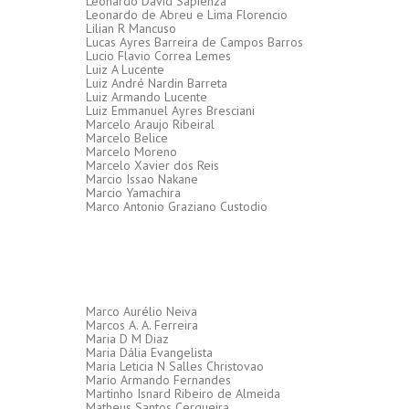
Leonardo David Sapienza
Leonardo de Abreu e Lima Florencio
Lilian R Mancuso
Lucas Ayres Barreira de Campos Barros
Lucio Flavio Correa Lemes
Luiz A Lucente
Luiz André Nardin Barreta
Luiz Armando Lucente
Luiz Emmanuel Ayres Bresciani
Marcelo Araujo Ribeiral
Marcelo Belice
Marcelo Moreno
Marcelo Xavier dos Reis
Marcio Issao Nakane
Marcio Yamachira
Marco Antonio Graziano Custodio
Marco Aurélio Neiva
Marcos A. A. Ferreira
Maria D M Diaz
Maria Dália Evangelista
Maria Leticia N Salles Christovao
Mario Armando Fernandes
Martinho Isnard Ribeiro de Almeida
Matheus Santos Cerqueira