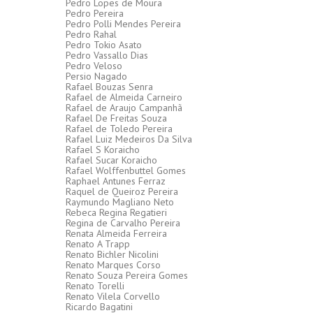
Pedro Lopes de Moura
Pedro Pereira
Pedro Polli Mendes Pereira
Pedro Rahal
Pedro Tokio Asato
Pedro Vassallo Dias
Pedro Veloso
Persio Nagado
Rafael Bouzas Senra
Rafael de Almeida Carneiro
Rafael de Araujo Campanhã
Rafael De Freitas Souza
Rafael de Toledo Pereira
Rafael Luiz Medeiros Da Silva
Rafael S Koraicho
Rafael Sucar Koraicho
Rafael Wolffenbuttel Gomes
Raphael Antunes Ferraz
Raquel de Queiroz Pereira
Raymundo Magliano Neto
Rebeca Regina Regatieri
Regina de Carvalho Pereira
Renata Almeida Ferreira
Renato A Trapp
Renato Bichler Nicolini
Renato Marques Corso
Renato Souza Pereira Gomes
Renato Torelli
Renato Vilela Corvello
Ricardo Bagatini