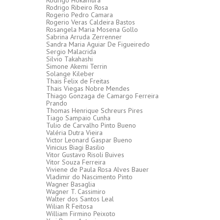
Rodrigo Hokamura
Rodrigo Ribeiro Rosa
Rogerio Pedro Camara
Rogerio Veras Caldeira Bastos
Rosangela Maria Mosena Gollo
Sabrina Arruda Zerrenner
Sandra Maria Aguiar De Figueiredo
Sergio Malacrida
Silvio Takahashi
Simone Akemi Terrin
Solange Kileber
Thais Felix de Freitas
Thais Viegas Nobre Mendes
Thiago Gonzaga de Camargo Ferreira
Prando
Thomas Henrique Schreurs Pires
Tiago Sampaio Cunha
Tulio de Carvalho Pinto Bueno
Valéria Dutra Vieira
Victor Leonard Gaspar Bueno
Vinicius Biagi Basilio
Vitor Gustavo Risoli Buives
Vitor Souza Ferreira
Viviene de Paula Rosa Alves Bauer
Vladimir do Nascimento Pinto
Wagner Basaglia
Wagner T. Cassimiro
Walter dos Santos Leal
Wilian R Feitosa
William Firmino Peixoto