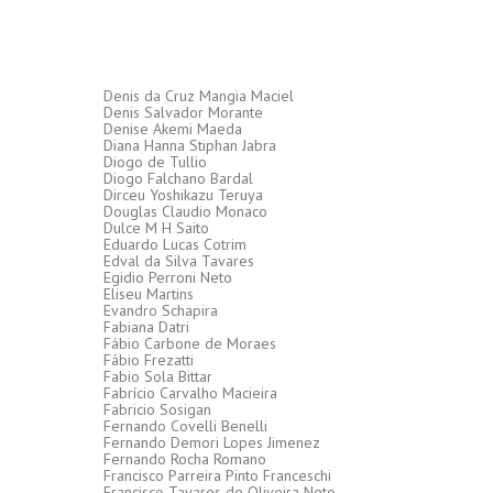
Denis da Cruz Mangia Maciel
Denis Salvador Morante
Denise Akemi Maeda
Diana Hanna Stiphan Jabra
Diogo de Tullio
Diogo Falchano Bardal
Dirceu Yoshikazu Teruya
Douglas Claudio Monaco
Dulce M H Saito
Eduardo Lucas Cotrim
Edval da Silva Tavares
Egidio Perroni Neto
Eliseu Martins
Evandro Schapira
Fabiana Datri
Fábio Carbone de Moraes
Fábio Frezatti
Fabio Sola Bittar
Fabrício Carvalho Macieira
Fabricio Sosigan
Fernando Covelli Benelli
Fernando Demori Lopes Jimenez
Fernando Rocha Romano
Francisco Parreira Pinto Franceschi
Francisco Tavares de Oliveira Neto