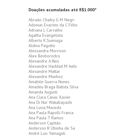
Doações acumuladas até R$1.000*
Abraão Chaiby G M Negri
Adonias Evaristo da C Filho
Adriana L Carvalho
Agatha Evangelista
Alberto K.Suenaga
Aldina Pagotto
Alessandra Morrison
Alex Besborodco
Alexandre A Reis
Alexandre Haddad M Aebi
Alexandre Mattar
Alexandre Munhoz
Amabile Guerra Nunes
Amadeu Braga Batista Silva
Amanda Augusti
Ana Clara Canas Xavier
Ana Di Nur Wakabayashi
Ana Lucia Macedo
Ana Paula Rapolli Franca
Ana Paula T Ramos
Anderson Capitão
Anderson R Ubinha de Sa
André Luis Yamaguti