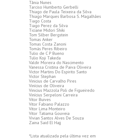
Tânia Nunes
Tarciso Humberto Gerbelli
Thiago de Paula Teixeira da Silva
Thiago Marques Barbosa S. Magalhães
Tiago Costa
Tiago Perez da Silva
Ticiane Midori Shiki
Tom Silber Bergstein
Tomas Anker
Tomas Costa Zanoni
Tomás Peres Ribeiro
Tulio de C P Bueno
Tulio Koji Takeda
Valdir Moreira do Nascimento
Vanessa Cristina de Paiva Oliveira
Victor Martins Do Espirito Santo
Victor Stephan
Vinicius de Carvalho Pires
Vinícius de Oliveira
Vinicius Mazzola Poli de Figueiredo
Vinícius Serpeloni Carreira
Vitor Buives
Vitor Fabiano Palazzo
Vitor Lima Monteiro
Vitor Tatiama Gouveia
Vivian Santos Alves De Souza
Zaina Said El Hajj
*Lista atualizada pela última vez em