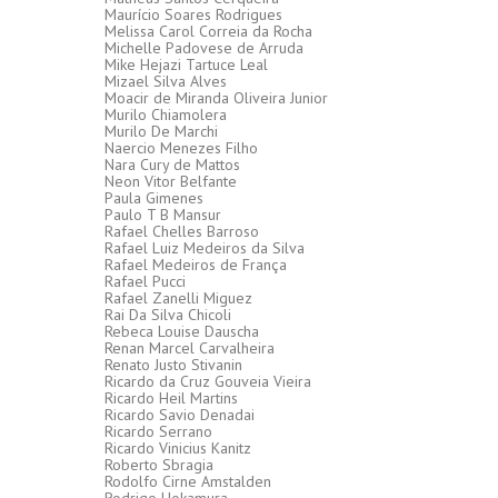
Maurício Soares Rodrigues
Melissa Carol Correia da Rocha
Michelle Padovese de Arruda
Mike Hejazi Tartuce Leal
Mizael Silva Alves
Moacir de Miranda Oliveira Junior
Murilo Chiamolera
Murilo De Marchi
Naercio Menezes Filho
Nara Cury de Mattos
Neon Vitor Belfante
Paula Gimenes
Paulo T B Mansur
Rafael Chelles Barroso
Rafael Luiz Medeiros da Silva
Rafael Medeiros de França
Rafael Pucci
Rafael Zanelli Miguez
Rai Da Silva Chicoli
Rebeca Louise Dauscha
Renan Marcel Carvalheira
Renato Justo Stivanin
Ricardo da Cruz Gouveia Vieira
Ricardo Heil Martins
Ricardo Savio Denadai
Ricardo Serrano
Ricardo Vinicius Kanitz
Roberto Sbragia
Rodolfo Cirne Amstalden