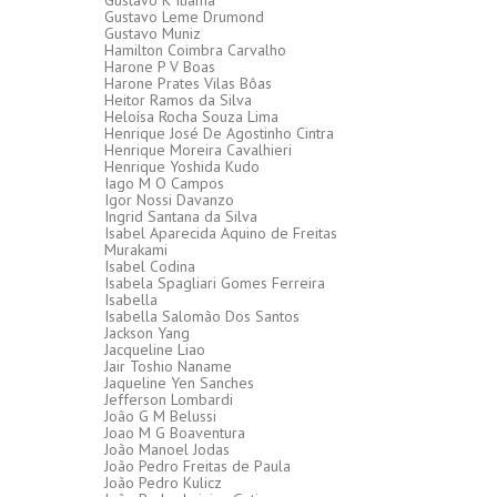
Gustavo K Itiama
Gustavo Leme Drumond
Gustavo Muniz
Hamilton Coimbra Carvalho
Harone P V Boas
Harone Prates Vilas Bôas
Heitor Ramos da Silva
Heloísa Rocha Souza Lima
Henrique José De Agostinho Cintra
Henrique Moreira Cavalhieri
Henrique Yoshida Kudo
Iago M O Campos
Igor Nossi Davanzo
Ingrid Santana da Silva
Isabel Aparecida Aquino de Freitas
Murakami
Isabel Codina
Isabela Spagliari Gomes Ferreira
Isabella
Isabella Salomão Dos Santos
Jackson Yang
Jacqueline Liao
Jair Toshio Naname
Jaqueline Yen Sanches
Jefferson Lombardi
João G M Belussi
Joao M G Boaventura
João Manoel Jodas
João Pedro Freitas de Paula
João Pedro Kulicz