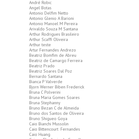
André Robic
Angel Botas
Antonio Delfim Netto
Antonio Glenio A Barioni
Antonio Manoel M Pereira
Arivaldo Souza M Santana
Arthur Rodrigues Brasileiro
Arthur Scaffi Oliveira
Arthur teste
Artur Fernandes Andrezo
Beatriz Bomfim de Abreu
Beatriz de Camargo Ferreira
Beatriz Prado
Beatriz Soares Dal Poz
Bernardo Santana
Bianca P Valverde
Bjorn Werner Biben Frederick
Bruna C Polverini
Bruna Maria Gomes Soares
Bruna Stephanny
Bruno Bezan C de Almeida
Bruno dos Santos de Oliveira
Bruno Shigueo Goya
Caio Bianchi Mussolin
Caio Bittencourt
Fernandes
Caio Huang