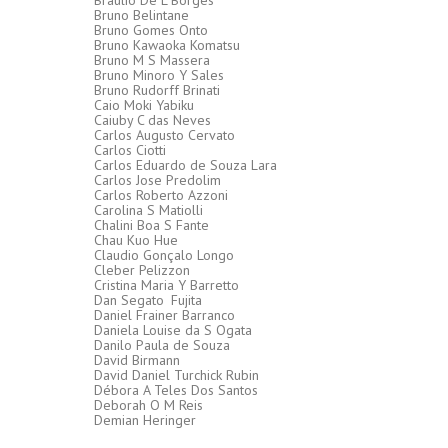
Braulio De L Borges
Bruno Belintane
Bruno Gomes Onto
Bruno Kawaoka Komatsu
Bruno M S Massera
Bruno Minoro Y Sales
Bruno Rudorff Brinati
Caio Moki Yabiku
Caiuby C das Neves
Carlos Augusto Cervato
Carlos Ciotti
Carlos Eduardo de Souza Lara
Carlos Jose Predolim
Carlos Roberto Azzoni
Carolina S Matiolli
Chalini Boa S Fante
Chau Kuo Hue
Claudio Gonçalo Longo
Cleber Pelizzon
Cristina Maria Y Barretto
Dan Segato
Fujita
Daniel Frainer Barranco
Daniela Louise da S Ogata
Danilo Paula de Souza
David Birmann
David Daniel Turchick Rubin
Débora A Teles Dos Santos
Deborah O M Reis
Demian Heringer