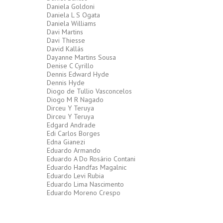
Daniela Goldoni
Daniela L S Ogata
Daniela Williams
Davi Martins
Davi Thiesse
David Kallás
Dayanne Martins Sousa
Denise C Cyrillo
Dennis Edward Hyde
Dennis Hyde
Diogo de Tullio Vasconcelos
Diogo M R Nagado
Dirceu Y Teruya
Dirceu Y Teruya
Edgard Andrade
Edi Carlos Borges
Edna Gianezi
Eduardo Armando
Eduardo A Do Rosário Contani
Eduardo Handfas Magalnic
Eduardo Levi Rubia
Eduardo Lima Nascimento
Eduardo Moreno Crespo