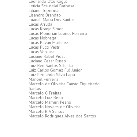
Leonardo Otto Kogut
Letícia Scaldelai Barbosa
Liliane Teperman
Lisandro Brandao
Luanah Maria Dos Santos
Lucas Arruda
Lucas Kranjc Simon
Lucas Mondrian Leonel Ferreira
Lucas Nobrega
Lucas Pavan Martinez
Lucas Pucci Vestri
Lucas Vergara
Luciane Rabel Vidal
Luciano Cesar Russo
Luiz Ben Santos Schalka
Luiz Carlos Gomez Fló Junior
Luiz Fernando Silva Lapa
Manoel Ferreira
Marcelo de Oliveira Fausto Figueiredo
Santos
Marcelo G Freitas
Marcelo Luiz Risso
Marcelo Mameri Peano
Marcelo Novaes de Oliveira
Marcelo R A Santos
Marcelo Rodrigues Alves dos Santos