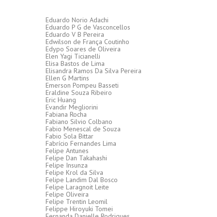
Eduardo Norio Adachi
Eduardo P G de Vasconcellos
Eduardo V B Pereira
Edwilson de França Coutinho
Edypo Soares de Oliveira
Elen Yagi Ticianelli
Elisa Bastos de Lima
Elisandra Ramos Da Silva Pereira
Ellen G Martins
Emerson Pompeu Basseti
Eraldine Souza Ribeiro
Eric Huang
Evandir Megliorini
Fabiana Rocha
Fabiano Silvio Colbano
Fabio Menescal de Souza
Fabio Sola Bittar
Fabrício Fernandes Lima
Felipe Antunes
Felipe Dan Takahashi
Felipe Insunza
Felipe Krol da Silva
Felipe Landim Dal Bosco
Felipe Laragnoit Leite
Felipe Oliveira
Felipe Trentin Leomil
Felippe Hiroyuki Tomei
Fernanda Danielle Rodrigues