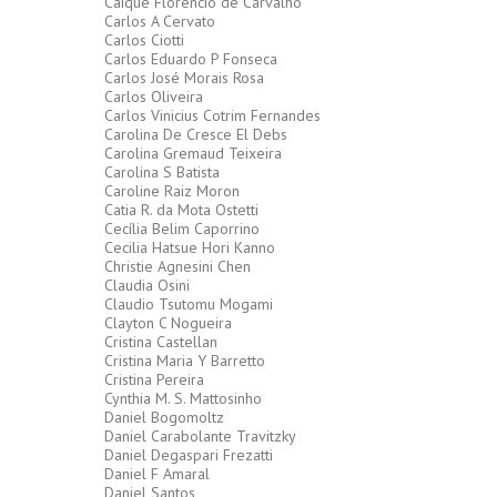
Caique Florêncio de Carvalho
Carlos A Cervato
Carlos Ciotti
Carlos Eduardo P Fonseca
Carlos José Morais Rosa
Carlos Oliveira
Carlos Vinicius Cotrim Fernandes
Carolina De Cresce El Debs
Carolina Gremaud Teixeira
Carolina S Batista
Caroline Raiz Moron
Catia R. da Mota Ostetti
Cecília Belim Caporrino
Cecilia Hatsue Hori Kanno
Christie Agnesini Chen
Claudia Osini
Claudio Tsutomu Mogami
Clayton C Nogueira
Cristina Castellan
Cristina Maria Y Barretto
Cristina Pereira
Cynthia M. S. Mattosinho
Daniel Bogomoltz
Daniel Carabolante Travitzky
Daniel Degaspari Frezatti
Daniel F Amaral
Daniel Santos