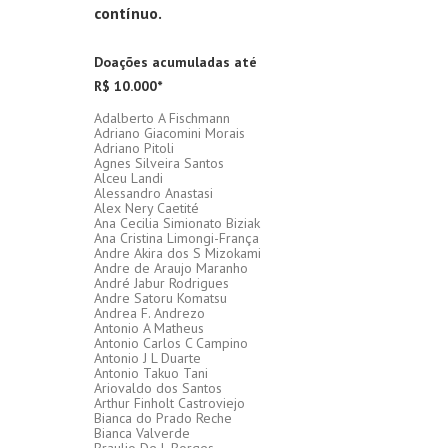
contínuo.
Doações acumuladas até
R$ 10.000*
Adalberto A Fischmann
Adriano Giacomini Morais
Adriano Pitoli
Agnes Silveira Santos
Alceu Landi
Alessandro Anastasi
Alex Nery Caetité
Ana Cecilia Simionato Biziak
Ana Cristina Limongi-França
Andre Akira dos S Mizokami
Andre de Araujo Maranho
André Jabur Rodrigues
Andre Satoru Komatsu
Andrea F. Andrezo
Antonio A Matheus
Antonio Carlos C Campino
Antonio J L Duarte
Antonio Takuo Tani
Ariovaldo dos Santos
Arthur Finholt Castroviejo
Bianca do Prado Reche
Bianca Valverde