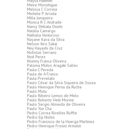
Maysa Hathner
Meire Morishigue
Melissa C Correia
Michele P Arruda
Milla Junqueira
Monica R C Andrade
Nancy Shibata Onishi
Natalia Camargo
Nathalia Venturoso
Nayane Kava da Silva
Nelson Itiro Sakai
Ney Hayashi da Cruz
Nicholas Serrano
Noé Perez
Noemy Franca Oliveira
Paloma Midori Aragaki Salles
Paula C Pereda
Paula de A Franco
Paula Prevelato
Paulo César da Silva Siqueira de Souza
Paulo Henrique Perna da Rocha
Paulo Mota
Paulo Ribeiro Lemos de Melo
Paulo Roberto Heiti Morine
Paulo Sergio Almeida de Oliveira
Paulo Yun Cha
Pedro Correa Rivelles Ruffie
Pedro Eiji Nishio
Pedro Francisco de la Huerga Martinez
Pedro Henrique Frosini Armelin