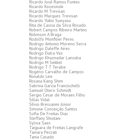
Ricardo José Ramos Fontes
Ricardo Kozesinski
Ricardo M Trevisan
Ricardo Marques Trevisan
Ricardo Yukio Sueyasu
Rita de Cassia da Silva Rosado
Robert Campos Ribeiro Martins
Robinson A Braga
Rodolfo Monfilier Peres
Rodrigo Antonio Moreno Serra
Rodrigo Daleffe Aires
Rodrigo Dutra Vaz
Rodrigo Khaznadar Lancuba
Rodrigo M Sekkel
Rodrigo T T Terabe
Rogério Carvalho de Campos
Ronaldo Lee
Rosana Kang Shim
Sabrina Garcia Francischelli
Samuel Otero Schmidt
Sergio Cesar de Moraes Filho
Sillas Vidal
Sílvio Bressanini Júnior
Simone Conceição Santos
Sofia De Freitas Dias
Steffany Shiotani
Sylvia Saes
Taiguara de Freitas Langrafe
Tainara Peccati
Tania Casado