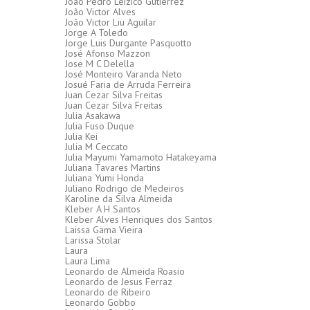
João Pedro Leizico Gutierrez
João Victor Alves
João Victor Liu Aguilar
Jorge A Toledo
Jorge Luis Durgante Pasquotto
José Afonso Mazzon
Jose M C Delella
José Monteiro Varanda Neto
Josué Faria de Arruda Ferreira
Juan Cezar Silva Freitas
Juan Cezar Silva Freitas
Julia Asakawa
Julia Fuso Duque
Julia Kei
Julia M Ceccato
Julia Mayumi Yamamoto Hatakeyama
Juliana Tavares Martins
Juliana Yumi Honda
Juliano Rodrigo de Medeiros
Karoline da Silva Almeida
Kleber A H Santos
Kleber Alves Henriques dos Santos
Laissa Gama Vieira
Larissa Stolar
Laura
Laura Lima
Leonardo de Almeida Roasio
Leonardo de Jesus Ferraz
Leonardo de Ribeiro
Leonardo Gobbo